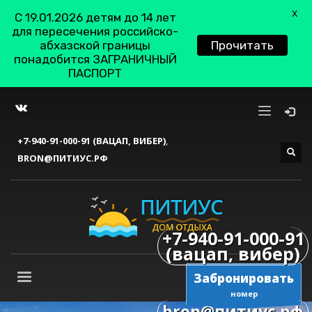
X
С 19.01.2026 детям до 14 лет
для пересечения российско-
абхазской границы
Прочитать
понадобится ЗАГРАНИЧНЫЙ
ПАСПОРТ
+7-940-91-000-91 (ВАЦАП, ВИБЕР)
,
BRON@ПИТИУС.РФ
+7-940-91-000-91
(вацап, вибер)
Забронировать
номер
bron@питиус.рф